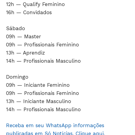
12h — Qualify Feminino
POLÍTICA
16h — Convidados
POLÍCIA
ESPORTES
Sábado
ECONOMIA
09h — Master
OPINIÃO
09h — Profissionais Feminino
GERAL
13h — Aprendiz
EDUCAÇÃO
14h — Profissionais Masculino
SAÚDE
Domingo
AGRONOTÍCIAS
09h — Iniciante Feminino
ÚLTIMAS NOTÍCIAS
09h — Profissionais Feminino
13h — Iniciante Masculino
14h — Profissionais Masculino
Receba em seu WhatsApp informações
publicadas em Só Notícias. Clique aqui.