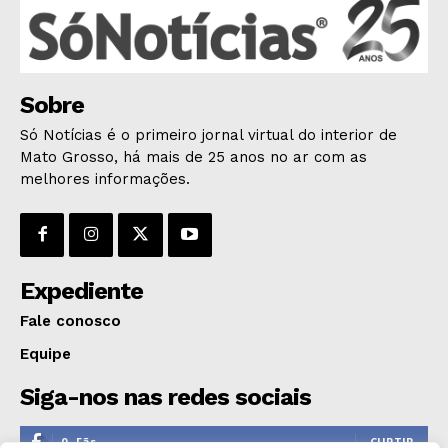
POLÍCIA
ESPORTES
ECONOMIA
OPINIÃO
Sobre
GERAL
Só Notícias é o primeiro jornal virtual do interior de
EDUCAÇÃO
Mato Grosso, há mais de 25 anos no ar com as
melhores informações.
SAÚDE
AGRONOTÍCIAS
ÚLTIMAS NOTÍCIAS
Expediente
Fale conosco
Equipe
Siga-nos nas redes sociais
0
Fãs
CURTIR