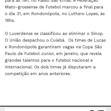
para às 19h, no Passo das Emas. A Federação
Mato-grossense de Futebol marcou a final para
o dia 31, em Rondonópolis, no Luthero Lopes, às
18hs.
O Luverdense se classificou ao eliminar o Sinop.
O União despachou o Cuiabá. Os times de Lucas
e Rondonópolis garantiram vagas na Copa São
Paulo de Futebol Junior, em janeiro, que revela
grandes talentos para o futebol nacional e
JUNTE-SE NO WHATSAPP
internacional. Os dois times já disputaram a
competição em anos anteriores.
HOME
POLÍTICA