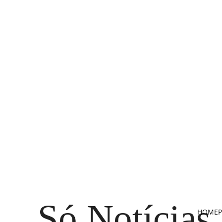
Só Notícias
HOME
P