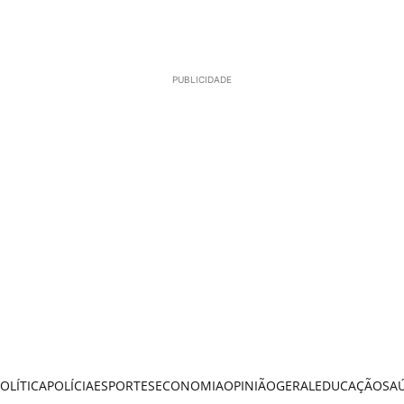
PUBLICIDADE
OLÍTICA
POLÍCIA
ESPORTES
ECONOMIA
OPINIÃO
GERAL
EDUCAÇÃO
SA