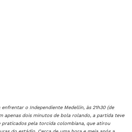
enfrentar o Independiente Medellín, às 21h30 (de
om apenas dois minutos de bola rolando, a partida teve
 praticados pela torcida colombiana, que atirou
ras do estádio. Cerca de uma hora e meia após a