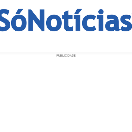
ECONOMIA
OPINIÃO
GERAL
EDUCAÇÃO
SAÚD
PUBLICIDADE