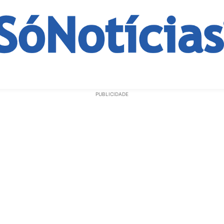
ECONOMIA
OPINIÃO
GERAL
EDUCAÇÃO
SAÚD
PUBLICIDADE