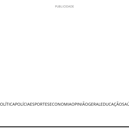
PUBLICIDADE
OLÍTICA
POLÍCIA
ESPORTES
ECONOMIA
OPINIÃO
GERAL
EDUCAÇÃO
SA