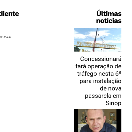
diente
Últimas
notícias
onosco
Concessionará
fará operação de
tráfego nesta 6ª
para instalação
de nova
passarela em
Sinop