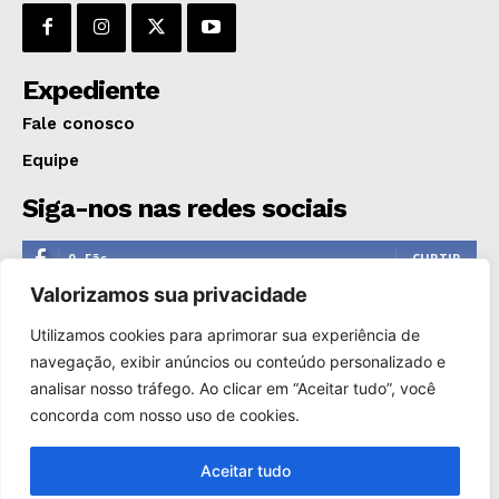
Expediente
Fale conosco
Equipe
Siga-nos nas redes sociais
0
Fãs
CURTIR
Valorizamos sua privacidade
0
Seguidores
SEGUIR
Utilizamos cookies para aprimorar sua experiência de
1,110
Seguidores
SEGUIR
navegação, exibir anúncios ou conteúdo personalizado e
analisar nosso tráfego. Ao clicar em “Aceitar tudo”, você
0
Inscritos
INSCREVER
concorda com nosso uso de cookies.
Aceitar tudo
Copyright © 2000-2025. Reprodução proibida sem a autorização
de Só Notícias.