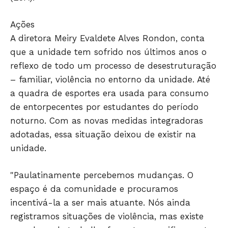
Ações
A diretora Meiry Evaldete Alves Rondon, conta
que a unidade tem sofrido nos últimos anos o
reflexo de todo um processo de desestruturação
– familiar, violência no entorno da unidade. Até
JUNTE-SE NO WHATSAPP
a quadra de esportes era usada para consumo
de entorpecentes por estudantes do período
noturno. Com as novas medidas integradoras
adotadas, essa situação deixou de existir na
HOME
unidade.
POLÍTICA
"Paulatinamente percebemos mudanças. O
POLÍCIA
espaço é da comunidade e procuramos
ESPORTES
incentivá-la a ser mais atuante. Nós ainda
ECONOMIA
registramos situações de violência, mas existe
OPINIÃO