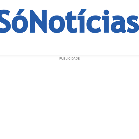
ECONOMIA
OPINIÃO
GERAL
EDUCAÇÃO
SAÚD
PUBLICIDADE