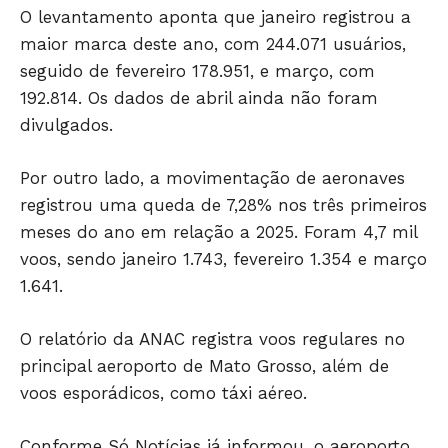
O levantamento aponta que janeiro registrou a
maior marca deste ano, com 244.071 usuários,
seguido de fevereiro 178.951, e março, com
192.814. Os dados de abril ainda não foram
divulgados.
JUNTE-SE NO WHATSAPP
Por outro lado, a movimentação de aeronaves
registrou uma queda de 7,28% nos três primeiros
meses do ano em relação a 2025. Foram 4,7 mil
voos, sendo janeiro 1.743, fevereiro 1.354 e março
1.641.
HOME
POLÍTICA
O relatório da ANAC registra voos regulares no
POLÍCIA
principal aeroporto de Mato Grosso, além de
ESPORTES
voos esporádicos, como táxi aéreo.
ECONOMIA
Conforme Só Notícias já informou, o aeroporto
OPINIÃO