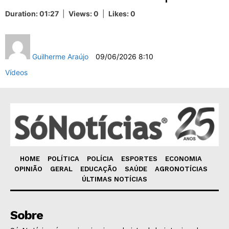
Duration: 01:27
|
Views: 0
|
Likes: 0
Author
Só Notícias
Guilherme Araújo
09/06/2026 8:10
Categories
Vídeos
HOME
POLÍTICA
POLÍCIA
ESPORTES
ECONOMIA
OPINIÃO
GERAL
EDUCAÇÃO
SAÚDE
AGRONOTÍCIAS
ÚLTIMAS NOTÍCIAS
JUNTE-SE NO WHATSAPP
Sobre