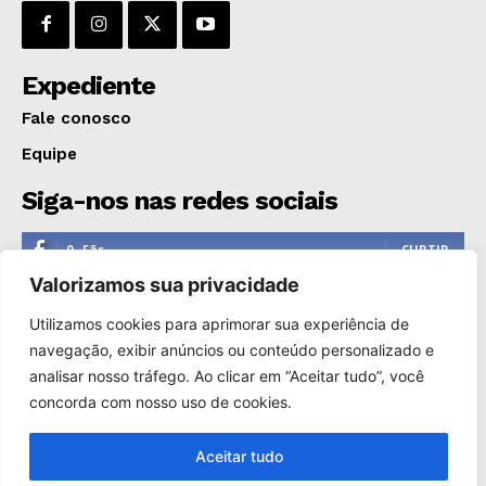
Expediente
Fale conosco
Equipe
Siga-nos nas redes sociais
0
Fãs
CURTIR
Valorizamos sua privacidade
0
Seguidores
SEGUIR
Utilizamos cookies para aprimorar sua experiência de
1,110
Seguidores
SEGUIR
navegação, exibir anúncios ou conteúdo personalizado e
analisar nosso tráfego. Ao clicar em “Aceitar tudo”, você
0
Inscritos
INSCREVER
concorda com nosso uso de cookies.
Aceitar tudo
Copyright © 2000-2025. Reprodução proibida sem a autorização
de Só Notícias.