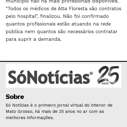
município não há mais profissionais disponíveis.
GERAL
“Todos os médicos de Alta Floresta são contratos
EDUCAÇÃO
pelo hospital”, finalizou. Não foi confirmado
SAÚDE
quantos profissionais estão atuando na rede
AGRONOTÍCIAS
pública nem quantos são necessários contratar
para suprir a demanda.
ÚLTIMAS NOTÍCIAS
Sobre
Só Notícias é o primeiro jornal virtual do interior de
Mato Grosso, há mais de 25 anos no ar com as
melhores informações.