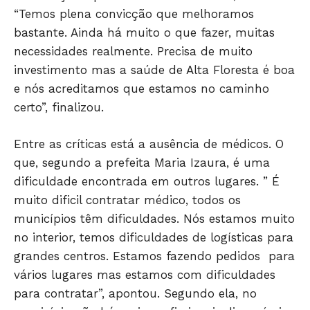
“Temos plena convicção que melhoramos
bastante. Ainda há muito o que fazer, muitas
necessidades realmente. Precisa de muito
investimento mas a saúde de Alta Floresta é boa
e nós acreditamos que estamos no caminho
certo”, finalizou.
JUNTE-SE NO WHATSAPP
Entre as críticas está a ausência de médicos. O
que, segundo a prefeita Maria Izaura, é uma
dificuldade encontrada em outros lugares. ” É
HOME
muito dificil contratar médico, todos os
POLÍTICA
municípios têm dificuldades. Nós estamos muito
no interior, temos dificuldades de logísticas para
POLÍCIA
grandes centros. Estamos fazendo pedidos para
ESPORTES
vários lugares mas estamos com dificuldades
ECONOMIA
para contratar”, apontou. Segundo ela, no
OPINIÃO