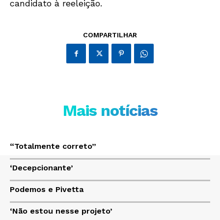
candidato à reeleição.
Só Notícias
COMPARTILHAR
Mais notícias
“Totalmente correto”
JUNTE-SE NO WHATSAPP
‘Decepcionante’
Podemos e Pivetta
‘Não estou nesse projeto’
HOME