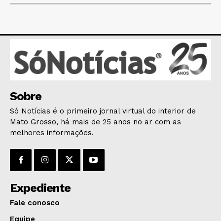
POLÍTICA
POLÍCIA
ESPORTES
ECONOMIA
OPINIÃO
GERAL
Sobre
EDUCAÇÃO
Só Notícias é o primeiro jornal virtual do interior de
SAÚDE
Mato Grosso, há mais de 25 anos no ar com as
AGRONOTÍCIAS
melhores informações.
ÚLTIMAS NOTÍCIAS
Expediente
Fale conosco
Equipe