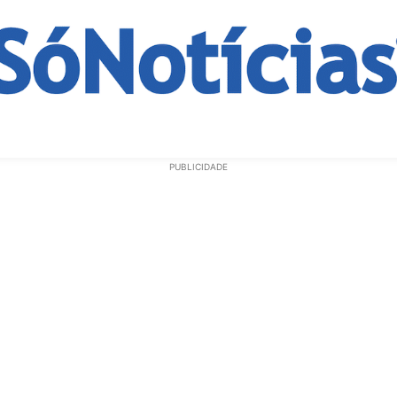
ECONOMIA
OPINIÃO
GERAL
EDUCAÇÃO
SAÚD
PUBLICIDADE