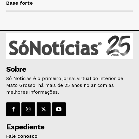
HOME
Base forte
POLÍTICA
POLÍCIA
ESPORTES
ECONOMIA
OPINIÃO
GERAL
EDUCAÇÃO
Sobre
SAÚDE
Só Notícias é o primeiro jornal virtual do interior de
AGRONOTÍCIAS
Mato Grosso, há mais de 25 anos no ar com as
melhores informações.
ÚLTIMAS NOTÍCIAS
Expediente
Fale conosco