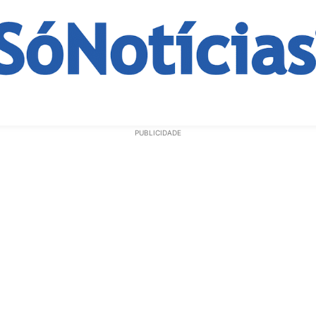
ECONOMIA
OPINIÃO
GERAL
EDUCAÇÃO
SAÚD
PUBLICIDADE