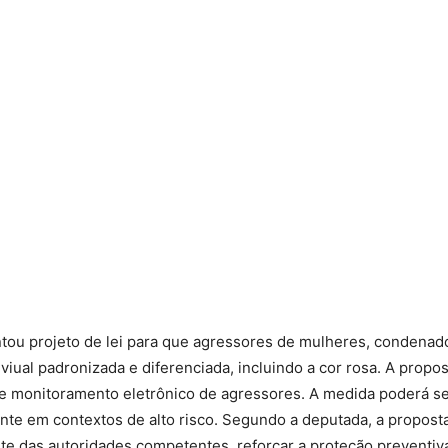
ou projeto de lei para que agressores de mulheres, condenad
 viual padronizada e diferenciada, incluindo a cor rosa. A propos
re monitoramento eletrônico de agressores. A medida poderá s
nte em contextos de alto risco. Segundo a deputada, a propos
arte das autoridades competentes, reforçar a proteção preventiva