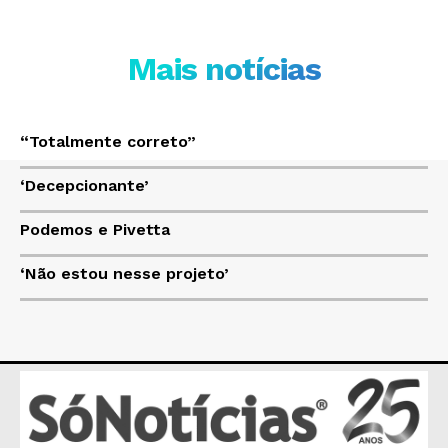
JUNTE-SE NO WHATSAPP
Mais notícias
HOME
“Totalmente correto”
POLÍTICA
‘Decepcionante’
POLÍCIA
ESPORTES
Podemos e Pivetta
ECONOMIA
‘Não estou nesse projeto’
OPINIÃO
GERAL
EDUCAÇÃO
SAÚDE
AGRONOTÍCIAS
ÚLTIMAS NOTÍCIAS