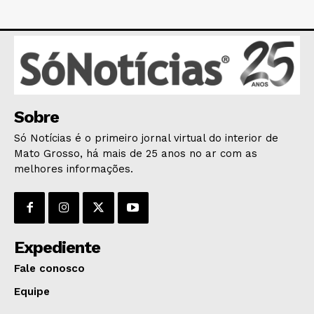
POLÍTICA
POLÍCIA
ESPORTES
ECONOMIA
OPINIÃO
GERAL
Sobre
EDUCAÇÃO
Só Notícias é o primeiro jornal virtual do interior de
SAÚDE
Mato Grosso, há mais de 25 anos no ar com as
melhores informações.
AGRONOTÍCIAS
ÚLTIMAS NOTÍCIAS
Expediente
Fale conosco
Equipe