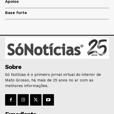
Apoios
HOME
Base forte
POLÍTICA
POLÍCIA
ESPORTES
ECONOMIA
OPINIÃO
GERAL
EDUCAÇÃO
Sobre
SAÚDE
Só Notícias é o primeiro jornal virtual do interior de
AGRONOTÍCIAS
Mato Grosso, há mais de 25 anos no ar com as
ÚLTIMAS NOTÍCIAS
melhores informações.