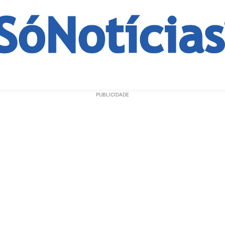
ECONOMIA
OPINIÃO
GERAL
EDUCAÇÃO
SAÚD
PUBLICIDADE