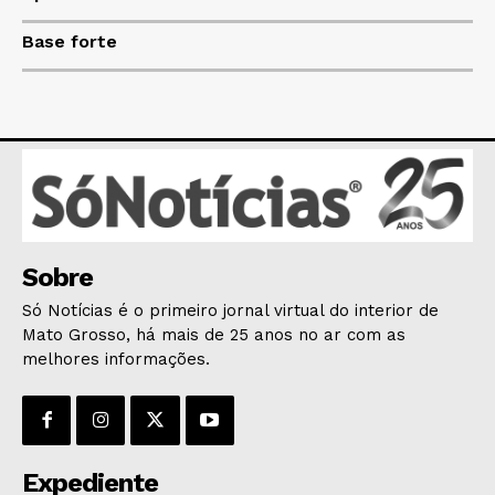
HOME
Base forte
POLÍTICA
POLÍCIA
ESPORTES
ECONOMIA
OPINIÃO
GERAL
EDUCAÇÃO
Sobre
SAÚDE
Só Notícias é o primeiro jornal virtual do interior de
AGRONOTÍCIAS
Mato Grosso, há mais de 25 anos no ar com as
ÚLTIMAS NOTÍCIAS
melhores informações.
Expediente