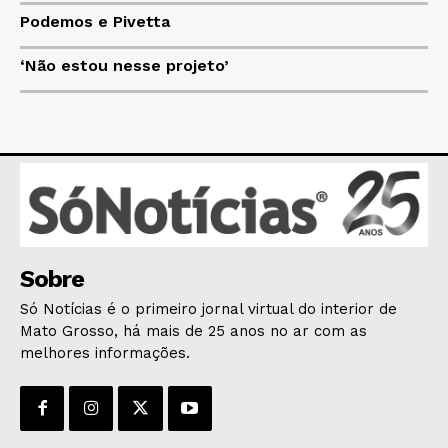
Podemos e Pivetta
HOME
POLÍTICA
‘Não estou nesse projeto’
POLÍCIA
ESPORTES
ECONOMIA
OPINIÃO
GERAL
EDUCAÇÃO
SAÚDE
Sobre
AGRONOTÍCIAS
Só Notícias é o primeiro jornal virtual do interior de
Mato Grosso, há mais de 25 anos no ar com as
ÚLTIMAS NOTÍCIAS
melhores informações.