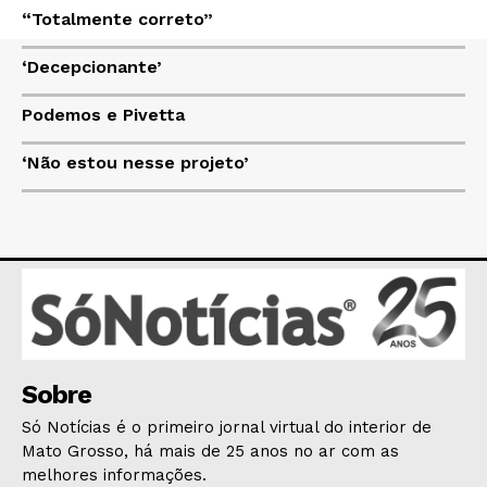
“Totalmente correto”
‘Decepcionante’
HOME
POLÍTICA
Podemos e Pivetta
POLÍCIA
‘Não estou nesse projeto’
ESPORTES
ECONOMIA
OPINIÃO
GERAL
EDUCAÇÃO
SAÚDE
AGRONOTÍCIAS
Sobre
ÚLTIMAS NOTÍCIAS
Só Notícias é o primeiro jornal virtual do interior de
Mato Grosso, há mais de 25 anos no ar com as
melhores informações.