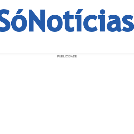
ECONOMIA
OPINIÃO
GERAL
EDUCAÇÃO
SAÚD
PUBLICIDADE