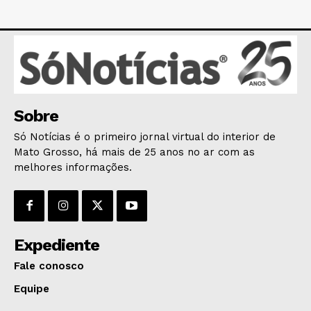
POLÍTICA
POLÍCIA
ESPORTES
ECONOMIA
OPINIÃO
GERAL
Sobre
EDUCAÇÃO
Só Notícias é o primeiro jornal virtual do interior de
SAÚDE
Mato Grosso, há mais de 25 anos no ar com as
melhores informações.
AGRONOTÍCIAS
ÚLTIMAS NOTÍCIAS
Expediente
Fale conosco
Equipe