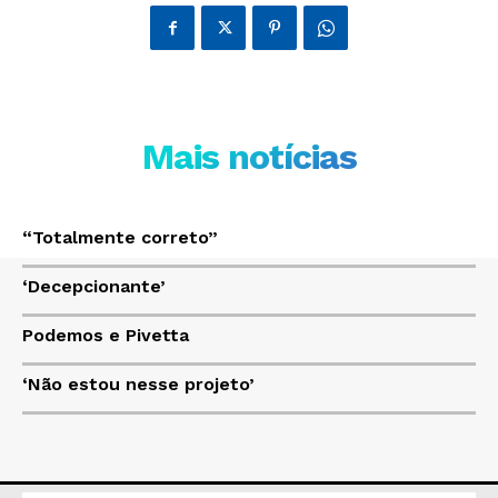
JUNTE-SE NO WHATSAPP
Mais notícias
HOME
POLÍTICA
“Totalmente correto”
POLÍCIA
‘Decepcionante’
ESPORTES
ECONOMIA
Podemos e Pivetta
OPINIÃO
‘Não estou nesse projeto’
GERAL
EDUCAÇÃO
SAÚDE
AGRONOTÍCIAS