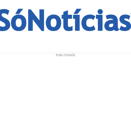
ECONOMIA
OPINIÃO
GERAL
EDUCAÇÃO
SAÚD
PUBLICIDADE