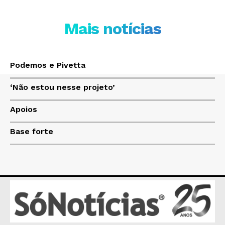
JUNTE-SE NO WHATSAPP
Mais notícias
HOME
Podemos e Pivetta
POLÍTICA
‘Não estou nesse projeto’
POLÍCIA
Apoios
ESPORTES
ECONOMIA
Base forte
OPINIÃO
GERAL
EDUCAÇÃO
SAÚDE
AGRONOTÍCIAS
ÚLTIMAS NOTÍCIAS