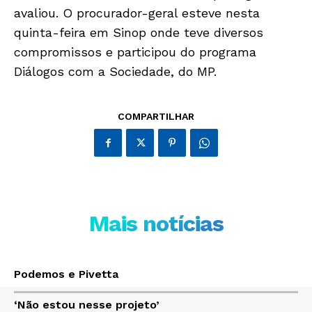
avaliou. O procurador-geral esteve nesta
quinta-feira em Sinop onde teve diversos
compromissos e participou do programa
Diálogos com a Sociedade, do MP.
JUNTE-SE NO WHATSAPP
COMPARTILHAR
HOME
POLÍTICA
Mais notícias
POLÍCIA
ESPORTES
ECONOMIA
Podemos e Pivetta
OPINIÃO
‘Não estou nesse projeto’
GERAL