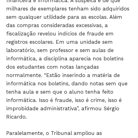
financeira e informática. A suspeita é de que
ESPORTES
milhares de exemplares tenham sido adquiridos
ECONOMIA
sem qualquer utilidade para as escolas. Além
OPINIÃO
das compras consideradas excessivas, a
GERAL
fiscalização revelou indícios de fraude em
registros escolares. Em uma unidade sem
EDUCAÇÃO
laboratório, sem professor e sem aulas de
SAÚDE
informática, a disciplina aparecia nos boletins
AGRONOTÍCIAS
dos estudantes com notas lançadas
ÚLTIMAS NOTÍCIAS
normalmente. “Estão inserindo a matéria de
informática nos boletins, dando notas sem que
tenha aula e sem que o aluno tenha feito
informática. Isso é fraude, isso é crime, isso é
improbidade administrativa”, afirmou Sérgio
Ricardo.
Paralelamente, o Tribunal ampliou as