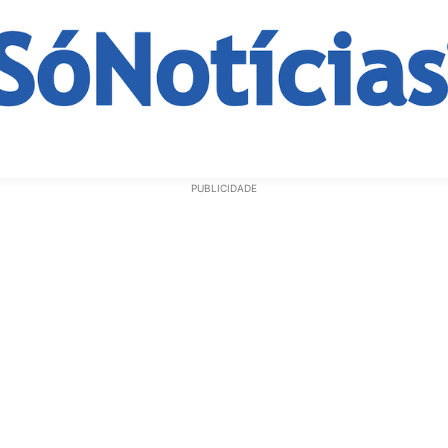
ECONOMIA
OPINIÃO
GERAL
EDUCAÇÃO
SAÚD
PUBLICIDADE