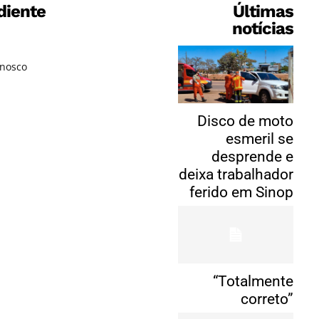
diente
Últimas
notícias
onosco
Disco de moto
esmeril se
desprende e
deixa trabalhador
ferido em Sinop
“Totalmente
correto”