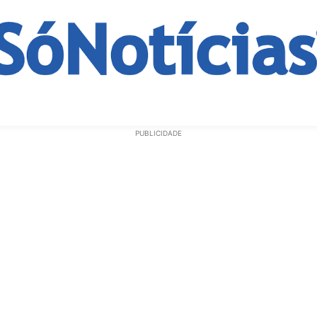
ECONOMIA
OPINIÃO
GERAL
EDUCAÇÃO
SAÚD
PUBLICIDADE