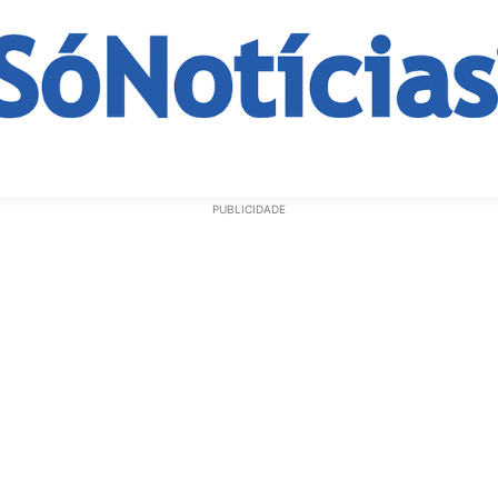
ECONOMIA
OPINIÃO
GERAL
EDUCAÇÃO
SAÚD
PUBLICIDADE