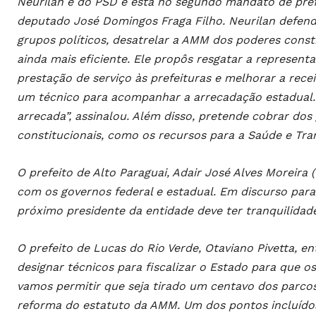
Neurilan é do PSD e está no segundo mandato de pref
deputado José Domingos Fraga Filho. Neurilan defend
grupos políticos, desatrelar a AMM dos poderes consti
ainda mais eficiente. Ele propôs resgatar a represent
prestação de serviço às prefeituras e melhorar a rec
um técnico para acompanhar a arrecadação estadual
arrecada”, assinalou. Além disso, pretende cobrar dos
constitucionais, como os recursos para a Saúde e Tra
O prefeito de Alto Paraguai, Adair José Alves Moreir
com os governos federal e estadual. Em discurso para
próximo presidente da entidade deve ter tranquilidade
O prefeito de Lucas do Rio Verde, Otaviano Pivetta, e
designar técnicos para fiscalizar o Estado para que 
vamos permitir que seja tirado um centavo dos parcos
reforma do estatuto da AMM. Um dos pontos incluído