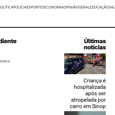
OLÍTICA
POLÍCIA
ESPORTES
ECONOMIA
OPINIÃO
GERAL
EDUCAÇÃO
SA
diente
Últimas
notícias
onosco
Criança é
hospitalizada
após ser
atropelada por
carro em Sinop