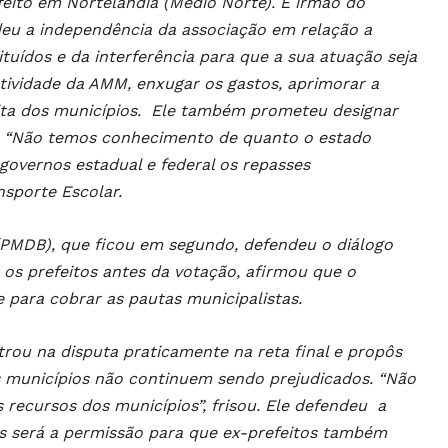
eito em Nortelândia (Médio Norte). É irmão do
eu a independência da associação em relação a
tuídos e da interferência para que a sua atuação seja
atividade da AMM, enxugar os gastos, aprimorar a
eita dos municípios. Ele também prometeu designar
. “Não temos conhecimento de quanto o estado
 governos estadual e federal os repasses
nsporte Escolar.
a (PMDB), que ficou em segundo, defendeu o diálogo
 os prefeitos antes da votação, afirmou que o
 para cobrar as pautas municipalistas.
ntrou na disputa praticamente na reta final e propôs
os municípios não continuem sendo prejudicados. “Não
 recursos dos municípios”, frisou. Ele defendeu a
s será a permissão para que ex-prefeitos também