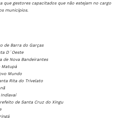
ra que gestores capacitados que não estejam no cargo
s municípios.
to de Barra do Garças
sta D´Oeste
ta de Nova Bandeirantes
de Matupá
 Novo Mundo
nta Rita do Trivelato
anã
 Indiavaí
Prefeito de Santa Cruz do Xingu
e
ringá