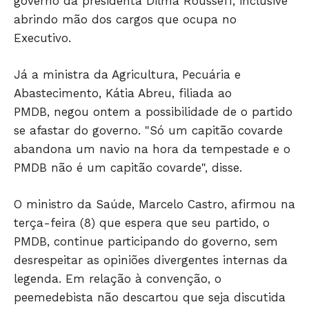
governo da presidenta Dilma Rousseff, inclusive
abrindo mão dos cargos que ocupa no
Só Notícias
Executivo.
Já a ministra da Agricultura, Pecuária e
Abastecimento, Kátia Abreu, filiada ao
PMDB, negou ontem a possibilidade de o partido
se afastar do governo. "Só um capitão covarde
abandona um navio na hora da tempestade e o
PMDB não é um capitão covarde", disse.
O ministro da Saúde, Marcelo Castro, afirmou na
terça-feira (8) que espera que seu partido, o
JUNTE-SE NO WHATSAPP
PMDB, continue participando do governo, sem
desrespeitar as opiniões divergentes internas da
legenda. Em relação à convenção, o
peemedebista não descartou que seja discutida