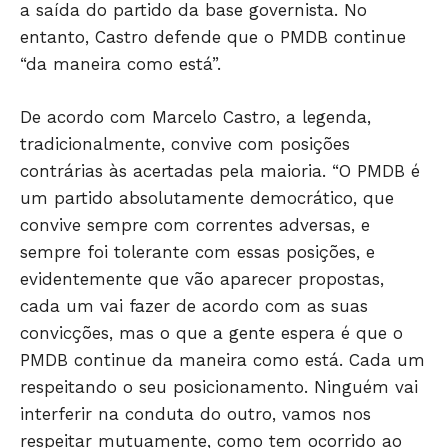
HOME
a saída do partido da base governista. No
POLÍTICA
entanto, Castro defende que o PMDB continue
POLÍCIA
“da maneira como está”.
ESPORTES
De acordo com Marcelo Castro, a legenda,
ECONOMIA
tradicionalmente, convive com posições
OPINIÃO
contrárias às acertadas pela maioria. “O PMDB é
GERAL
um partido absolutamente democrático, que
EDUCAÇÃO
convive sempre com correntes adversas, e
SAÚDE
sempre foi tolerante com essas posições, e
AGRONOTÍCIAS
evidentemente que vão aparecer propostas,
ÚLTIMAS NOTÍCIAS
cada um vai fazer de acordo com as suas
convicções, mas o que a gente espera é que o
PMDB continue da maneira como está. Cada um
respeitando o seu posicionamento. Ninguém vai
interferir na conduta do outro, vamos nos
respeitar mutuamente, como tem ocorrido ao