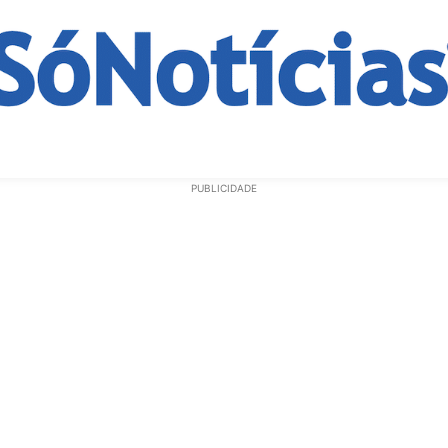
ECONOMIA
OPINIÃO
GERAL
EDUCAÇÃO
SAÚD
PUBLICIDADE