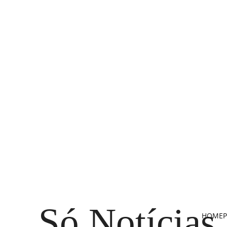
Só Notícias
HOME
P