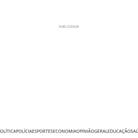
PUBLICIDADE
OLÍTICA
POLÍCIA
ESPORTES
ECONOMIA
OPINIÃO
GERAL
EDUCAÇÃO
SA