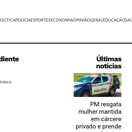
OLÍTICA
POLÍCIA
ESPORTES
ECONOMIA
OPINIÃO
GERAL
EDUCAÇÃO
SA
diente
Últimas
notícias
onosco
PM resgata
mulher mantida
em cárcere
privado e prende