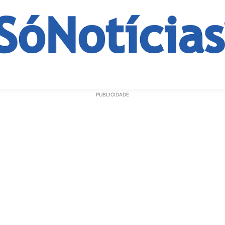
ECONOMIA
OPINIÃO
GERAL
EDUCAÇÃO
SAÚD
PUBLICIDADE