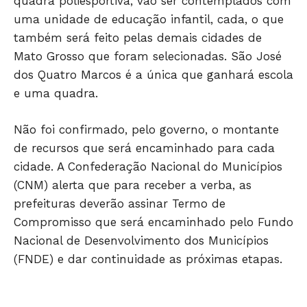
quadra poliesportiva, vão ser contemplados com
uma unidade de educação infantil, cada, o que
também será feito pelas demais cidades de
JUNTE-SE NO WHATSAPP
Mato Grosso que foram selecionadas. São José
dos Quatro Marcos é a única que ganhará escola
e uma quadra.
HOME
Não foi confirmado, pelo governo, o montante
POLÍTICA
de recursos que será encaminhado para cada
POLÍCIA
cidade. A Confederação Nacional do Municípios
(CNM) alerta que para receber a verba, as
ESPORTES
prefeituras deverão assinar Termo de
ECONOMIA
Compromisso que será encaminhado pelo Fundo
OPINIÃO
Nacional de Desenvolvimento dos Municípios
GERAL
(FNDE) e dar continuidade as próximas etapas.
EDUCAÇÃO
SAÚDE