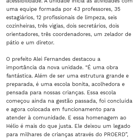
acessibilidade. A unidade inicia as atividades com
JUNTE-SE NO WHATSAPP
uma equipe formada por 43 professores, 35
estagiários, 12 profissionais de limpeza, seis
cozinheiras, três vigias, dois secretários, dois
orientadores, três coordenadores, um zelador de
pátio e um diretor.
HOME
POLÍTICA
O prefeito Alei Fernandes destacou a
POLÍCIA
importância da nova unidade. “É uma obra
ESPORTES
fantástica. Além de ser uma estrutura grande e
ECONOMIA
preparada, é uma escola bonita, acolhedora e
OPINIÃO
pensada para nossas crianças. Essa escola
começou ainda na gestão passada, foi concluída
GERAL
e agora colocada em funcionamento para
EDUCAÇÃO
atender à comunidade. E essa homenagem ao
SAÚDE
Hélio é mais do que justa. Ele deixou um legado
AGRONOTÍCIAS
para milhares de crianças através do PROERD”,
ÚLTIMAS NOTÍCIAS