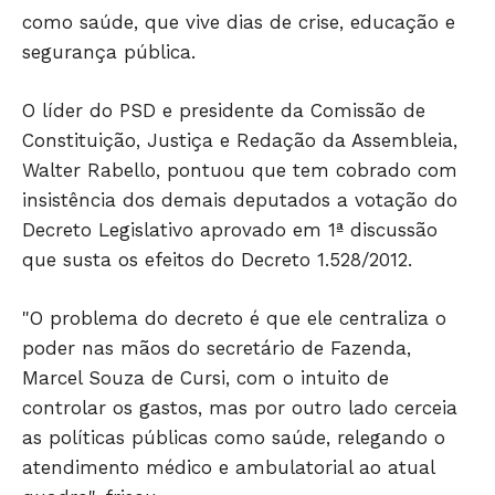
como saúde, que vive dias de crise, educação e
segurança pública.
JUNTE-SE NO WHATSAPP
O líder do PSD e presidente da Comissão de
Constituição, Justiça e Redação da Assembleia,
Walter Rabello, pontuou que tem cobrado com
insistência dos demais deputados a votação do
Decreto Legislativo aprovado em 1ª discussão
HOME
que susta os efeitos do Decreto 1.528/2012.
POLÍTICA
POLÍCIA
"O problema do decreto é que ele centraliza o
ESPORTES
poder nas mãos do secretário de Fazenda,
ECONOMIA
Marcel Souza de Cursi, com o intuito de
OPINIÃO
controlar os gastos, mas por outro lado cerceia
as políticas públicas como saúde, relegando o
GERAL
atendimento médico e ambulatorial ao atual
EDUCAÇÃO