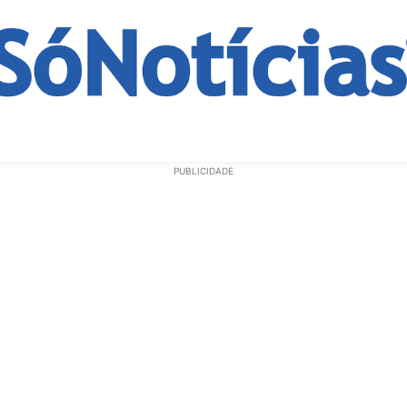
ECONOMIA
OPINIÃO
GERAL
EDUCAÇÃO
SAÚD
PUBLICIDADE