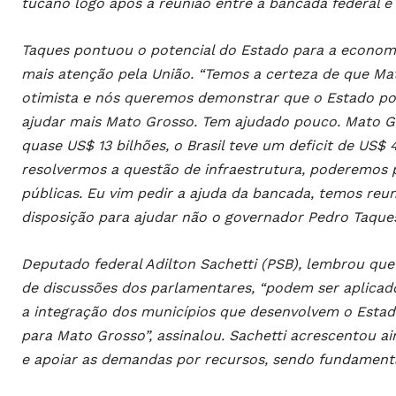
tucano logo após a reunião entre a bancada federal e
Taques pontuou o potencial do Estado para a economi
mais atenção pela União. “Temos a certeza de que M
otimista e nós queremos demonstrar que o Estado pode 
ajudar mais Mato Grosso. Tem ajudado pouco. Mato G
quase US$ 13 bilhões, o Brasil teve um deficit de US$
resolvermos a questão de infraestrutura, poderemos p
públicas. Eu vim pedir a ajuda da bancada, temos reun
disposição para ajudar não o governador Pedro Taque
Deputado federal Adilton Sachetti (PSB), lembrou qu
de discussões dos parlamentares, “podem ser aplica
a integração dos municípios que desenvolvem o Estad
para Mato Grosso”, assinalou. Sachetti acrescentou ai
e apoiar as demandas por recursos, sendo fundamenta