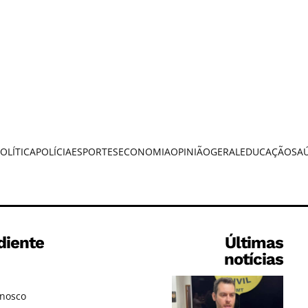
OLÍTICA
POLÍCIA
ESPORTES
ECONOMIA
OPINIÃO
GERAL
EDUCAÇÃO
SA
diente
Últimas
notícias
onosco