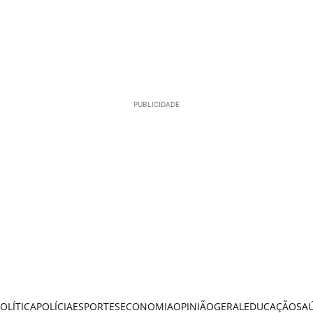
PUBLICIDADE
OLÍTICA
POLÍCIA
ESPORTES
ECONOMIA
OPINIÃO
GERAL
EDUCAÇÃO
SA