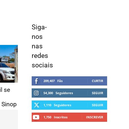
Siga-
nos
nas
redes
sociais
209,407
Fãs
CURTIR
l se
54,300
Seguidores
SEGUIR
m Sinop
1,110
Seguidores
SEGUIR
1,750
Inscritos
INSCREVER