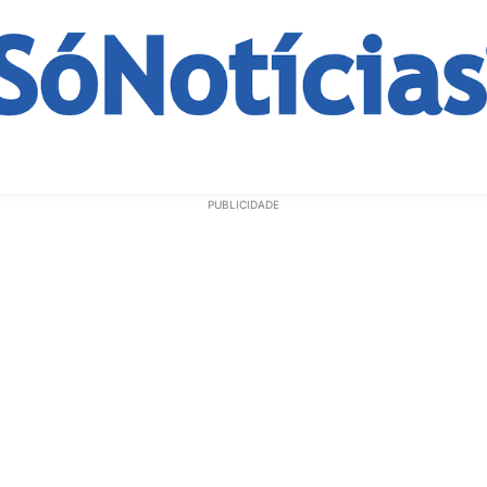
ECONOMIA
OPINIÃO
GERAL
EDUCAÇÃO
SAÚD
PUBLICIDADE