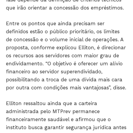
que irão orientar a concessão dos empréstimos.
Entre os pontos que ainda precisam ser
definidos estão o público prioritário, os limites
de concessão e o volume inicial de operações. A
proposta, conforme explicou Elliton, é direcionar
JUNTE-SE NO WHATSAPP
os recursos aos servidores com maior grau de
endividamento. “O objetivo é oferecer um alívio
financeiro ao servidor superendividado,
possibilitando a troca de uma dívida mais cara
por outra com condições mais vantajosas”, disse.
HOME
POLÍTICA
Elliton ressaltou ainda que a carteira
POLÍCIA
administrada pelo MTPrev permanece
ESPORTES
financeiramente saudável e afirmou que o
instituto busca garantir segurança jurídica antes
ECONOMIA