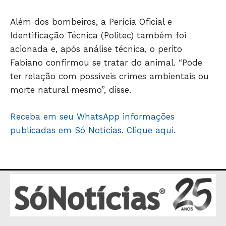
Além dos bombeiros, a Perícia Oficial e
Identificação Técnica (Politec) também foi
acionada e, após análise técnica, o perito
HOME
Fabiano confirmou se tratar do animal. “Pode
ter relação com possíveis crimes ambientais ou
POLÍTICA
morte natural mesmo”, disse.
POLÍCIA
ESPORTES
Receba em seu WhatsApp informações
ECONOMIA
publicadas em Só Notícias. Clique aqui.
OPINIÃO
GERAL
EDUCAÇÃO
SAÚDE
AGRONOTÍCIAS
ÚLTIMAS NOTÍCIAS