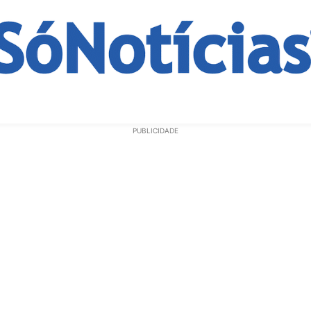
ECONOMIA
OPINIÃO
GERAL
EDUCAÇÃO
SAÚD
PUBLICIDADE