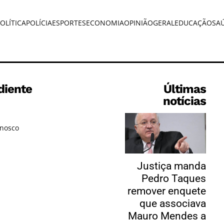
OLÍTICA
POLÍCIA
ESPORTES
ECONOMIA
OPINIÃO
GERAL
EDUCAÇÃO
SA
diente
Últimas
notícias
onosco
Justiça manda
Pedro Taques
remover enquete
que associava
Mauro Mendes a