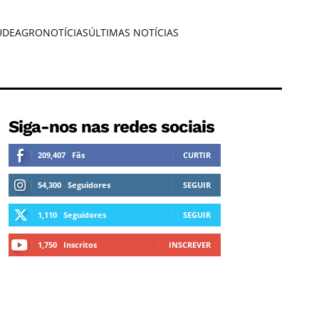
ÚDE
AGRONOTÍCIAS
ÚLTIMAS NOTÍCIAS
Siga-nos nas redes sociais
209,407
Fãs
CURTIR
54,300
Seguidores
SEGUIR
1,110
Seguidores
SEGUIR
1,750
Inscritos
INSCREVER