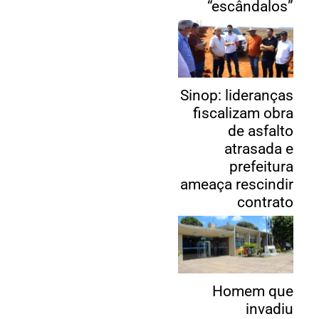
“escândalos”
Sinop: lideranças
fiscalizam obra
de asfalto
atrasada e
prefeitura
ameaça rescindir
contrato
Homem que
invadiu