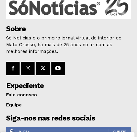
ESPORTES
ECONOMIA
OPINIÃO
Sobre
GERAL
Só Notícias é o primeiro jornal virtual do interior de
Mato Grosso, há mais de 25 anos no ar com as
EDUCAÇÃO
melhores informações.
SAÚDE
AGRONOTÍCIAS
ÚLTIMAS NOTÍCIAS
Expediente
Fale conosco
Equipe
Siga-nos nas redes sociais
0
Fãs
CURTIR