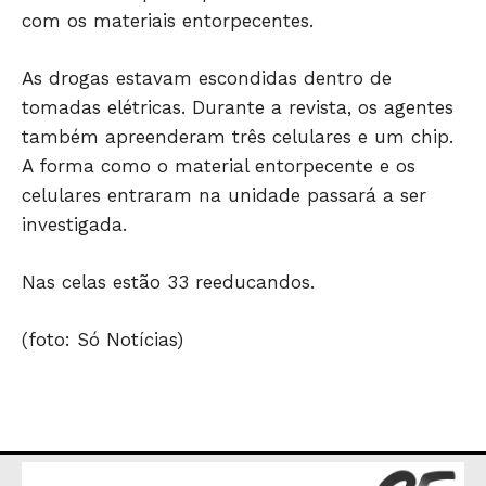
com os materiais entorpecentes.
As drogas estavam escondidas dentro de
tomadas elétricas. Durante a revista, os agentes
também apreenderam três celulares e um chip.
A forma como o material entorpecente e os
celulares entraram na unidade passará a ser
investigada.
Nas celas estão 33 reeducandos.
JUNTE-SE NO WHATSAPP
(foto: Só Notícias)
HOME
POLÍTICA
POLÍCIA