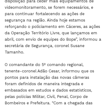
disposição para ceder mais equipamentos de
videomonitoramento, se forem necessários, e
para continuar fortalecendo as ações de
segurança na região. Ainda hoje estamos
JUNTE-SE NO WHATSAPP
reforçando o policiamento em Cáceres, as ações
da Operação Território Livre, que lançamos em
abril, com envio de equipes do Bope”, informou a
secretária de Segurança, coronel Susane
Tamanho.
HOME
POLÍTICA
O comandante do 5º comando regional,
POLÍCIA
tenente-coronel Adão Cesar, informou que os
ESPORTES
pontos para instalação das novas câmeras
ECONOMIA
foram definidos de maneira integrada e
OPINIÃO
embasados em estudos e dados estatísticos,
pelas polícias Militar, Civil, Penal, Corpo de
GERAL
Bombeiros e Prefeitura. “Com a chegada das
EDUCAÇÃO