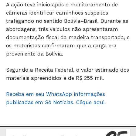
A ação teve início após o monitoramento de
JUNTE-SE NO WHATSAPP
câmeras identificar caminhões suspeitos
trafegando no sentido Bolívia–Brasil. Durante as
abordagens, três veículos não apresentaram
documentação fiscal da madeira transportada, e
os motoristas confirmaram que a carga era
HOME
proveniente da Bolívia.
POLÍTICA
POLÍCIA
Segundo a Receita Federal, o valor estimado dos
ESPORTES
materiais apreendidos é de R$ 255 mil.
ECONOMIA
Receba em seu WhatsApp informações
OPINIÃO
publicadas em Só Notícias. Clique aqui.
GERAL
EDUCAÇÃO
SAÚDE
AGRONOTÍCIAS