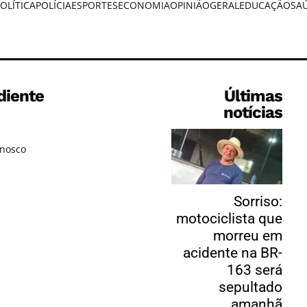
OLÍTICA
POLÍCIA
ESPORTES
ECONOMIA
OPINIÃO
GERAL
EDUCAÇÃO
SA
diente
Últimas
notícias
onosco
Sorriso:
motociclista que
morreu em
acidente na BR-
163 será
sepultado
amanhã