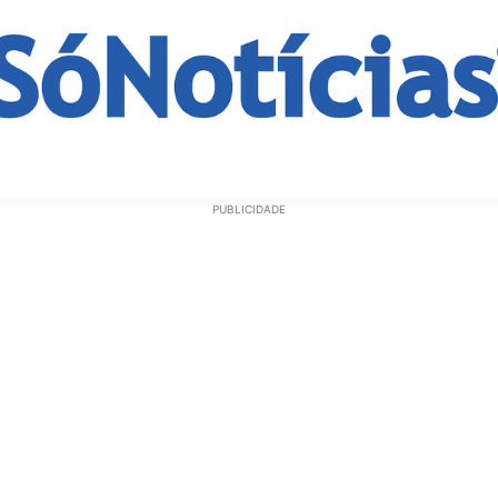
ECONOMIA
OPINIÃO
GERAL
EDUCAÇÃO
SAÚD
PUBLICIDADE