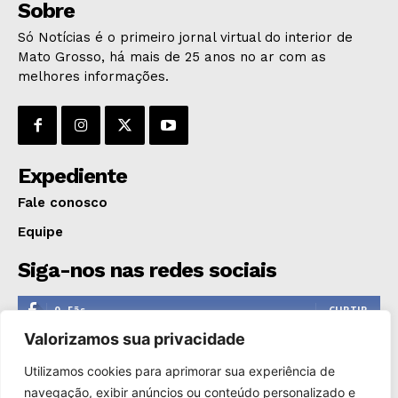
Sobre
Só Notícias é o primeiro jornal virtual do interior de
Mato Grosso, há mais de 25 anos no ar com as
melhores informações.
Expediente
Fale conosco
Equipe
Siga-nos nas redes sociais
0
Fãs
CURTIR
Valorizamos sua privacidade
0
Seguidores
SEGUIR
Utilizamos cookies para aprimorar sua experiência de
1,110
Seguidores
SEGUIR
navegação, exibir anúncios ou conteúdo personalizado e