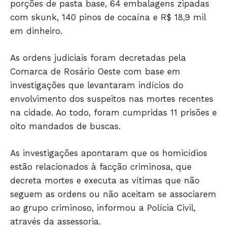
porções de pasta base, 64 embalagens zipadas
com skunk, 140 pinos de cocaína e R$ 18,9 mil
em dinheiro.
As ordens judiciais foram decretadas pela
Comarca de Rosário Oeste com base em
investigações que levantaram indícios do
envolvimento dos suspeitos nas mortes recentes
JUNTE-SE NO WHATSAPP
na cidade. Ao todo, foram cumpridas 11 prisões e
oito mandados de buscas.
As investigações apontaram que os homicídios
estão relacionados à facção criminosa, que
HOME
decreta mortes e executa as vítimas que não
POLÍTICA
seguem as ordens ou não aceitam se associarem
POLÍCIA
ao grupo criminoso, informou a Polícia Civil,
ESPORTES
através da assessoria.