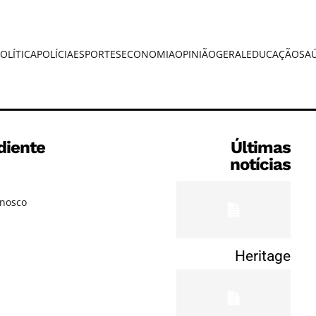
OLÍTICA
POLÍCIA
ESPORTES
ECONOMIA
OPINIÃO
GERAL
EDUCAÇÃO
SA
diente
Últimas
notícias
onosco
Heritage