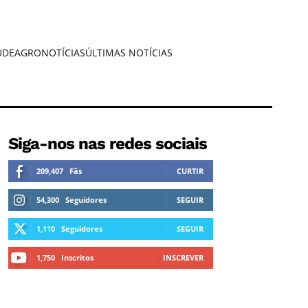
ÚDE
AGRONOTÍCIAS
ÚLTIMAS NOTÍCIAS
Siga-nos nas redes sociais
209,407
Fãs
CURTIR
54,300
Seguidores
SEGUIR
1,110
Seguidores
SEGUIR
1,750
Inscritos
INSCREVER