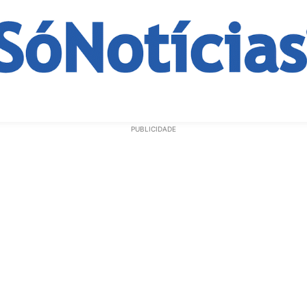
ECONOMIA
OPINIÃO
GERAL
EDUCAÇÃO
SAÚD
PUBLICIDADE