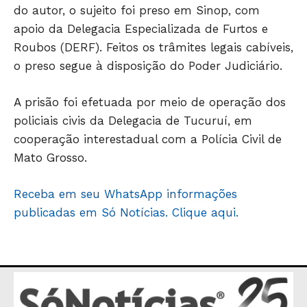
do autor, o sujeito foi preso em Sinop, com
JUNTE-SE NO WHATSAPP
apoio da Delegacia Especializada de Furtos e
Roubos (DERF). Feitos os trâmites legais cabíveis,
o preso segue à disposição do Poder Judiciário.
HOME
A prisão foi efetuada por meio de operação dos
policiais civis da Delegacia de Tucuruí, em
POLÍTICA
cooperação interestadual com a Polícia Civil de
POLÍCIA
Mato Grosso.
ESPORTES
ECONOMIA
Receba em seu WhatsApp informações
OPINIÃO
publicadas em Só Notícias. Clique aqui.
GERAL
EDUCAÇÃO
SAÚDE
AGRONOTÍCIAS