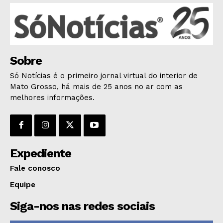
POLÍCIA
ESPORTES
ECONOMIA
OPINIÃO
Sobre
GERAL
Só Notícias é o primeiro jornal virtual do interior de
EDUCAÇÃO
Mato Grosso, há mais de 25 anos no ar com as
SAÚDE
melhores informações.
AGRONOTÍCIAS
ÚLTIMAS NOTÍCIAS
Expediente
Fale conosco
Equipe
Siga-nos nas redes sociais