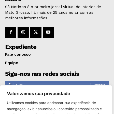
Só Notícias é o primeiro jornal virtual do interior de
Mato Grosso, há mais de 25 anos no ar com as
melhores informações.
Expediente
Fale conosco
Equipe
Siga-nos nas redes sociais
0
Fãs
CURTIR
Valorizamos sua privacidade
0
Seguidores
SEGUIR
Utilizamos cookies para aprimorar sua experiência de
1,110
Seguidores
SEGUIR
navegação, exibir anúncios ou conteúdo personalizado e