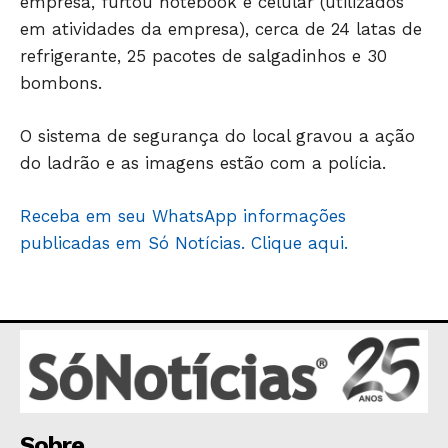
empresa, furtou notebook e celular (utilizados
em atividades da empresa), cerca de 24 latas de
refrigerante, 25 pacotes de salgadinhos e 30
bombons.
HOME
O sistema de segurança do local gravou a ação
POLÍTICA
do ladrão e as imagens estão com a polícia.
POLÍCIA
ESPORTES
Receba em seu WhatsApp informações
ECONOMIA
publicadas em Só Notícias. Clique aqui.
OPINIÃO
GERAL
EDUCAÇÃO
SAÚDE
AGRONOTÍCIAS
ÚLTIMAS NOTÍCIAS
Sobre